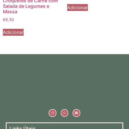
Croquetes de Carne com
Salada de Legumes e
Adicionar
Massa
€
6.50
Adicionar
Links Úteis