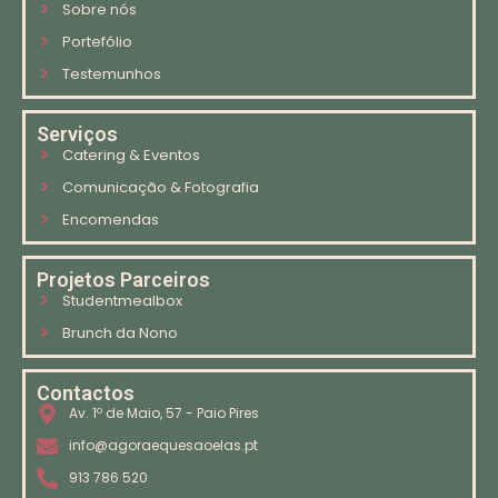
Sobre nós
Portefólio
Testemunhos
Serviços
Catering & Eventos
Comunicação & Fotografia
Encomendas
Projetos Parceiros
Studentmealbox
Brunch da Nono
Contactos
Av. 1º de Maio, 57 - Paio Pires
info@agoraequesaoelas.pt
913 786 520