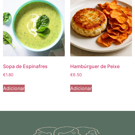
Sopa de Espinafres
Hambúrguer de Peixe
€
1.80
€
6.50
Adicionar
Adicionar