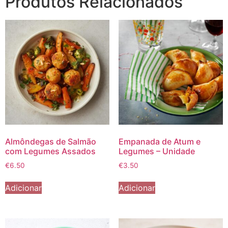
Produtos Relacionados
Almôndegas de Salmão
Empanada de Atum e
com Legumes Assados
Legumes – Unidade
€
6.50
€
3.50
Adicionar
Adicionar