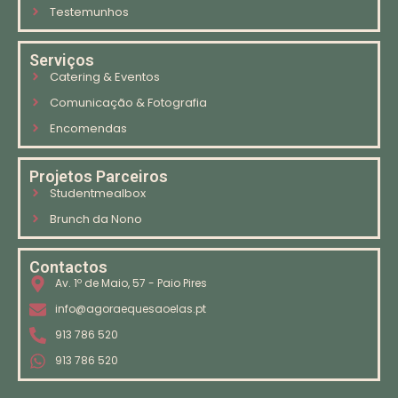
Testemunhos
Serviços
Catering & Eventos
Comunicação & Fotografia
Encomendas
Projetos Parceiros
Studentmealbox
Brunch da Nono
Contactos
Av. 1º de Maio, 57 - Paio Pires
info@agoraequesaoelas.pt
913 786 520
913 786 520