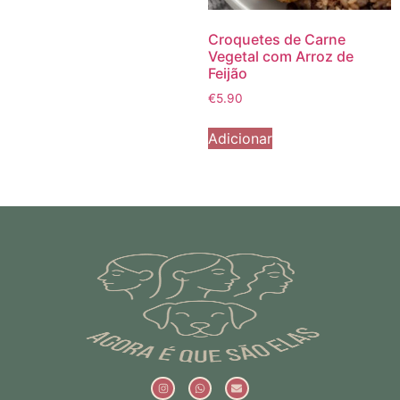
Croquetes de Carne
Vegetal com Arroz de
Feijão
€
5.90
Adicionar