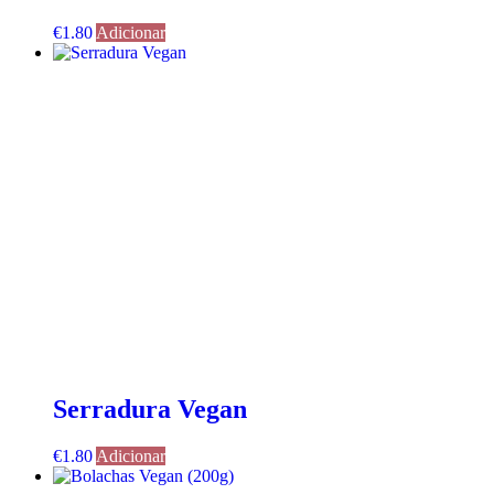
€
1.80
Adicionar
Serradura Vegan
€
1.80
Adicionar