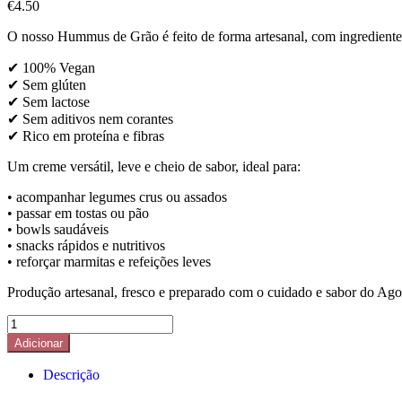
€
4.50
O nosso Hummus de Grão é feito de forma artesanal, com ingredientes
✔ 100% Vegan
✔ Sem glúten
✔ Sem lactose
✔ Sem aditivos nem corantes
✔ Rico em proteína e fibras
Um creme versátil, leve e cheio de sabor, ideal para:
• acompanhar legumes crus ou assados
• passar em tostas ou pão
• bowls saudáveis
• snacks rápidos e nutritivos
• reforçar marmitas e refeições leves
Produção artesanal, fresco e preparado com o cuidado e sabor do Agor
Quantidade
de
Adicionar
Hummus
de
Descrição
Grão