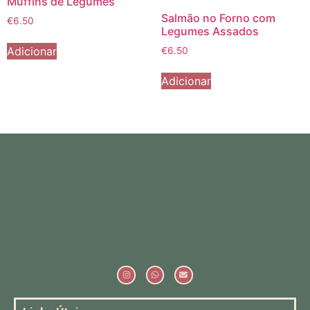
Muffins de Legumes
Salmão no Forno com
€
6.50
Legumes Assados
Adicionar
€
6.50
Adicionar