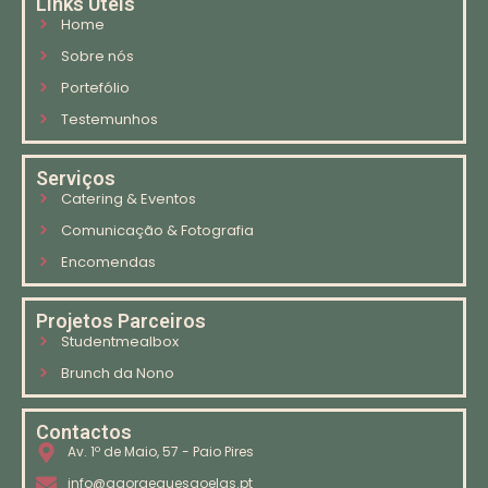
Links Úteis
Home
Sobre nós
Portefólio
Testemunhos
Serviços
Catering & Eventos
Comunicação & Fotografia
Encomendas
Projetos Parceiros
Studentmealbox
Brunch da Nono
Contactos
Av. 1º de Maio, 57 - Paio Pires
info@agoraequesaoelas.pt