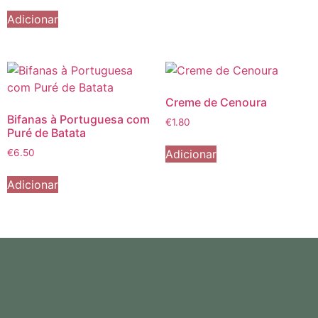
Adicionar
Creme de Cenoura
Bifanas à Portuguesa com
€
1.80
Puré de Batata
Adicionar
€
6.50
Adicionar